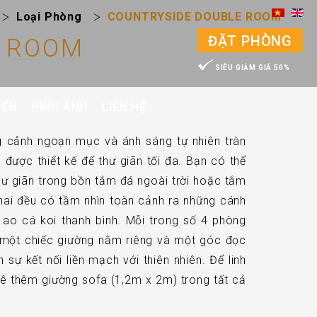
Loại Phòng
COUNTRYSIDE DOUBLE ROOM
ĐẶT PHÒNG
E ROOM
SIÊU GIẢM GIÁ 50%
YỂN
HÌNH ẢNH
LIÊN HỆ
 cảnh ngoạn mục và ánh sáng tự nhiên tràn
được thiết kế để thư giãn tối đa. Bạn có thể
ư giãn trong bồn tắm đá ngoài trời hoặc tắm
 hai đều có tầm nhìn toàn cảnh ra những cánh
ao cá koi thanh bình. Mỗi trong số 4 phòng
 một chiếc giường nằm riêng và một góc đọc
sự kết nối liền mạch với thiên nhiên. Để linh
kê thêm giường sofa (1,2m x 2m) trong tất cả