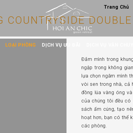
Trang Chủ
 COUNTRYSIDE DOUBL
LOẠI PHÒNG
DỊCH VỤ ƯU ĐÃI
DỊCH VỤ VẬN CHU
Đắm mình trong khung
ngập trong không gian 
lựa chọn ngâm mình th
vòi sen trong nhà, cả
đồng lúa vàng óng và 
của chúng tôi đều có
sách ấm cúng, tạo nên 
hoạt hơn, bạn có thể 
các phòng.