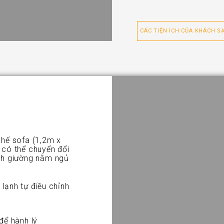
CÁC TIỆN ÍCH CỦA KHÁCH S
ghế sofa (1,2m x
 có thể chuyển đổi
nh giường nằm ngủ
lạnh tự điều chỉnh
để hành lý